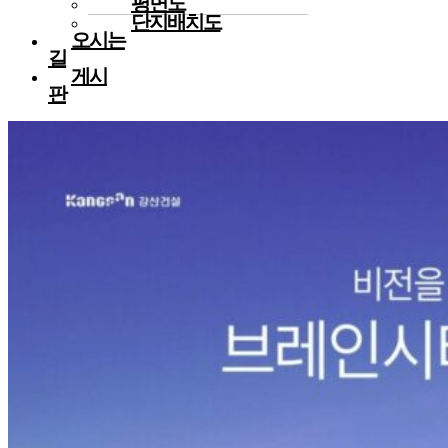
평면도
단지배치도
오시는
길
게시
판