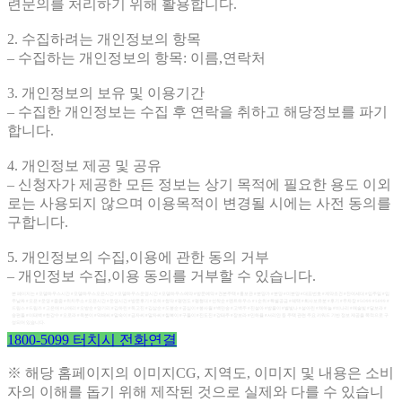
련문의를 처리하기 위해 활용합니다.
2. 수집하려는 개인정보의 항목
– 수집하는 개인정보의 항목: 이름,연락처
3. 개인정보의 보유 및 이용기간
– 수집한 개인정보는 수집 후 연락을 취하고 해당정보를 파기
합니다.
4. 개인정보 제공 및 공유
– 신청자가 제공한 모든 정보는 상기 목적에 필요한 용도 이외
로는 사용되지 않으며 이용목적이 변경될 시에는 사전 동의를
구합니다.
5. 개인정보의 수집,이용에 관한 동의 거부
– 개인정보 수집,이용 동의를 거부할 수 있습니다.
본 페이지는 #모델하우스시간 #모델하우스오픈시간 #모델하우스운영시간 #모델하우스예약 #방문예약 #견본주택 #홍보관 #분양가 #분양 #미분양 #대표번호 #계약조건 #잔여세대 #입주일 #입
주날짜 #오픈 #운영 #줍줍 #위치주소 #오픈시간 #운영시간 #방문후기 #모하 #청약 #평면도 #평형대 #선착순 #펜트하우스 #1순위 #특별공급 #혜택 #회사보유분 #후기 #주차장 #5O99 #5099 #
드림스 #드림즈 #고은애 #나애리 #오방순 #양기리 #김하린 #독고진 #김삼순 #도봉순 #공심이 #봉사월 #백만송 #고백주 #진설아 #방울이 #별빛나 #설아린 #채하늘 #비나리 #해솔빛 #달보라 #
송편돌 #이태백 #한강수 #오로라 #옥분이 #덕배씨 #말숙이 #금자씨 #말자씨 #칠복이 #구돌이 #진도진 #강태주 #장보라 #민하율 #서리안 등 주택 관련 주요 키워드 기반 정보 제공을 목적으로 구
성되어 있습니다.
1800-5099 터치시 전화연결
※ 해당 홈페이지의 이미지CG, 지역도, 이미지 및 내용은 소비
자의 이해를 돕기 위해 제작된 것으로 실제와 다를 수 있습니