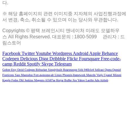
다.
※ 해당 홈페이지의 관련 이미지중 지자체의 사업진행과정에
서 변경, 축소, 취소될 수 있으며 이는 당사와 무관합니다.
Copyrights © 평택 브레인시티 앤네이처 미래도 모델하우
스 All Rights Reserved. 대표문의 : 1800-5099
관리자 : 드
림스토어
Facebook
Twitter
Youtube
Wordpress
Android
Apple
Behance
Codepen
Delicious
Digg
Dribbble
Flickr
Foursquare
Free-code-
camp
Reddit
Spotify
Skype
Telegram
Gofore
Etsy
Orcid
Codepen
Bitbucket
Simplybuilt
Reacteurope
Sith
946b1e4
Sellcast
Opera
Openid
Fonticons
Sass
Mastodon
Fort-awesome-alt
Linux
Phoenix-framework
Maxcdn
Vuejs
Cpanel
Mizuni
Kaggle
Fedex
Dhl
Jenkins
Magento
A1b87ae
Hotjar
Buffer
Jira
Yahoo
Lastfm
Adn
Airbnb