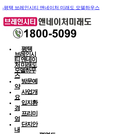
-평택 브레인시티 앤네이처 미래도 모델하우스
평택
브레인시
티 앤네이
처 미래도
모델하우
스
방문예
약
사업개
요
입지환
경
프리미
엄
단지안
내